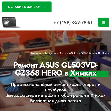
ОСТАВИТЬ ЗАЯВКУ
+7 (499) 653-79-81
Главная
»
Модели
»
Asus
»
ASUS GL503VD-GZ368 HERO
Ремонт ASUS GL503VD-
GZ368 HERO в Химках
Профессиональный ремонт компьютеров и
ноутбуков
Выезд мастера на дом в любой район в Химках
Бесплатная диагностика