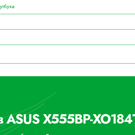
утбука
в ASUS X555BP-XO184T