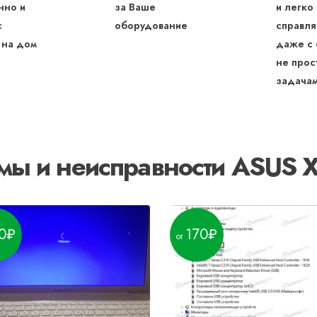
нно и
за Ваше
и легко
с
оборудование
справля
 на дом
даже с
не прос
задача
мы и неисправности ASUS
0
170