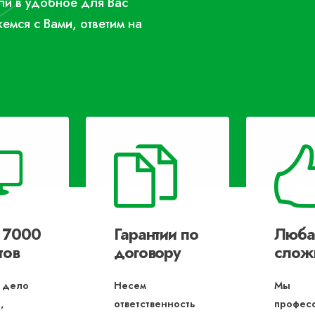
или в удобное для Вас
жемся с Вами, ответим на
 7000
Гарантии по
Люба
тов
договору
слож
 дело
Несем
Мы
,
ответственность
профес