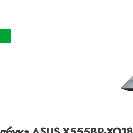
оутбука ASUS X555BP-XO1