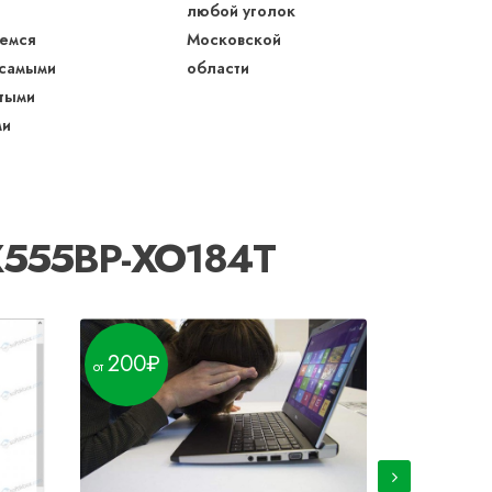
любой уголок
емся
Московской
 самыми
области
тыми
ми
 X555BP-XO184T
200
200