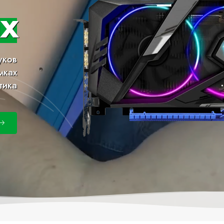
х
уков
мках
тика