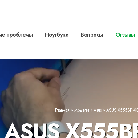
ые проблемы
Ноутбуки
Вопросы
Отзывы
Главная
»
Модели
»
Asus
»
ASUS X555BP-X
 ASUS X555BP