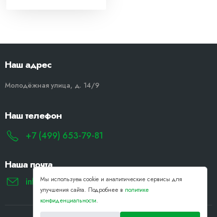
Наш адрес
Молодёжная улица, д. 14/9
Наш телефон
+7 (499) 653-79-81
Наша почта
Мы используем cookie и аналитические сервисы для
info@remont-noutbukov-pk.ru
улучшения сайта. Подробнее в
политике
конфиденциальности
.