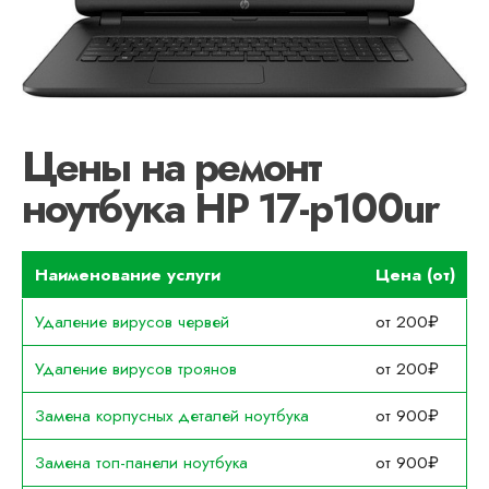
Цены на ремонт
ноутбука HP 17-p100ur
Наименование услуги
Цена (от)
Удаление вирусов червей
от 200₽
Удаление вирусов троянов
от 200₽
Замена корпусных деталей ноутбука
от 900₽
Замена топ-панели ноутбука
от 900₽