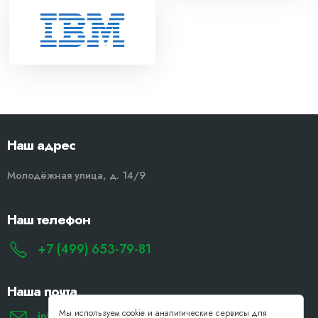
Наш адрес
Молодёжная улица, д. 14/9
Наш телефон
+7 (499) 653-79-81
Наша почта
Мы используем cookie и аналитические сервисы для
info@remont-noutbukov-pk.ru