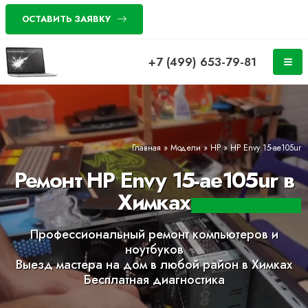
ОСТАВИТЬ ЗАЯВКУ
+7 (499) 653-79-81
Главная
»
Модели
»
HP
»
HP Envy 15-ae105ur
Ремонт HP Envy 15-ae105ur в
Химках
Профессиональный ремонт компьютеров и
ноутбуков
Выезд мастера на дом в любой район в Химках
Бесплатная диагностика